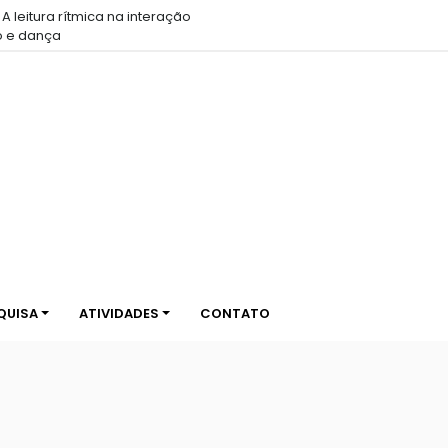
Chamada aberta – CCL 18 | Choreographic Coding
Lab em Belo Horizonte
UEMG
QUISA
ATIVIDADES
CONTATO