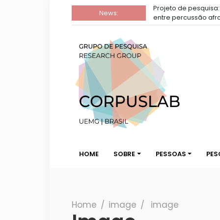
Projeto de pesquisa: A leitura rítmica na interação
News:
entre percussão afro e dança
Grupo de
Grupo de Pesquisa Corpuslab da 
Pesquisa
HOME
SOBRE
PESSOAS
PES
Corpuslab
Home
∕
image
∕
image