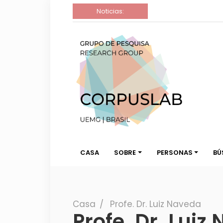
Noticias:
Buscar Grupo 
Corpuslab Grupo de Investigación
UEMG
Corpuslab
CASA
SOBRE
PERSONAS
BÚ
Casa
∕
Profe. Dr. Luiz Naveda
Profe. Dr. Luiz