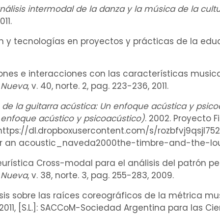
lisis intermodal de la danza y la música de la cultu
11.
ón y tecnologías en proyectos y prácticas de la ed
ones e interacciones con las características musi
a Nueva
, v. 40, norte. 2, pag. 223-236, 2011.
 de la guitarra acústica: Un enfoque acústica y psicoa
n enfoque acústico y psicoacústico)
. 2002. Proyecto 
e: <https://dl.dropboxusercontent.com/s/rozbfvj9qs
itar an acoustic_naveda2000the-timbre-and-the-l
heurística Cross-modal para el análisis del patrón 
a Nueva
, v. 38, norte. 3, pag. 255-283, 2009.
esis sobre las raíces coreográficos de la métrica mu
011, [S.L.]: SACCoM-Sociedad Argentina para las Cien